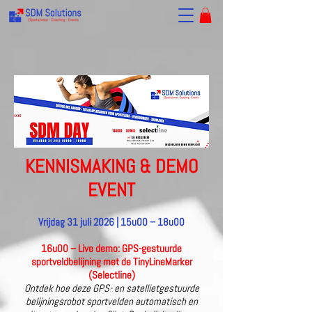
KENNISMAKING & DEMO
EVENT
Vrijdag 31 juli 2026 | 15u00 – 18u00
16u00
– Live demo: GPS-gestuurde
sportveldbelijning met de TinyLineMarker
(Selectline)
Ontdek hoe deze GPS- en satellietgestuurde
belijningsrobot sportvelden automatisch en