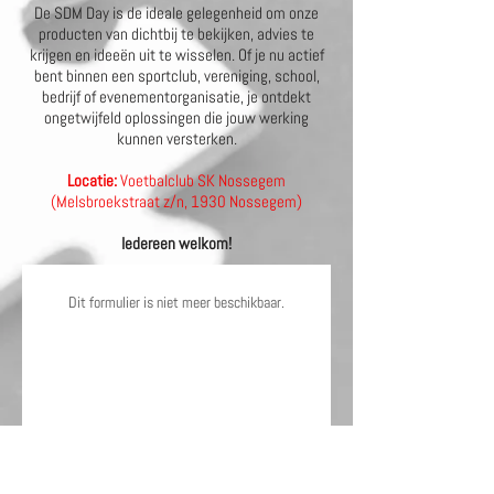
De SDM Day is de ideale gelegenheid om onze
producten van dichtbij te bekijken, advies te
krijgen en ideeën uit te wisselen. Of je nu actief
bent binnen een sportclub, vereniging, school,
bedrijf of evenementorganisatie, je ontdekt
ongetwijfeld oplossingen die jouw werking
kunnen versterken.
Locatie:
Voetbalclub SK Nossegem
(Melsbroekstraat z/n, 1930 Nossegem)
Iedereen welkom!
Dit formulier is niet meer beschikbaar.