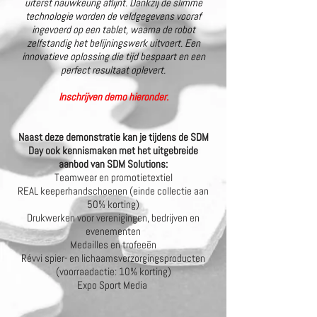
uiterst nauwkeurig aflijnt. Dankzij de slimme
technologie worden de veldgegevens vooraf
ingevoerd op een tablet, waarna de robot
zelfstandig het belijningswerk uitvoert. Een
innovatieve oplossing die tijd bespaart en een
perfect resultaat oplevert.
Inschrijven demo hieronder.
Naast deze demonstratie kan je tijdens de SDM
Day ook kennismaken met het uitgebreide
aanbod van SDM Solutions:
Teamwear en promotietextiel
REAL keeperhandschoenen (einde collectie aan
50% korting)
Drukwerken voor verenigingen, bedrijven en
evenementen
Medailles en trofeeën
Révvi spier- en lichaamsverzorgingsproducten
(voorraadactie: 10% korting)
Expo Sport Media