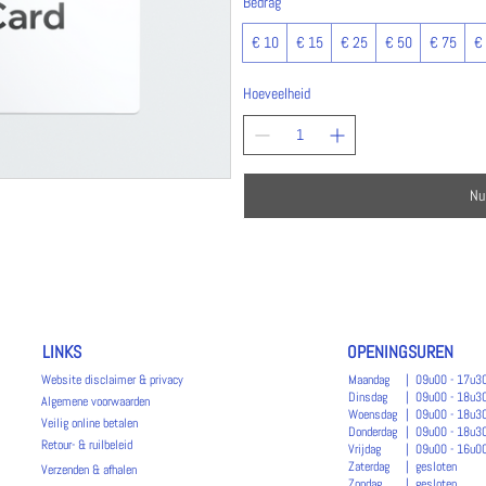
Bedrag
€ 10
€ 15
€ 25
€ 50
€ 75
€
Hoeveelheid
Nu
LINKS
OPENINGSUREN
Website disclaimer & privacy
Maandag
| 09u00 - 17u3
Dinsdag
| 09u00 - 18u3
Algemene voorwaarden
Woensdag
| 09u00 - 18u3
Veilig online betalen
Donderdag
| 09u00 - 18u3
Retour- & ruilbeleid
Vrijdag
| 09u00 - 16u0
Zaterdag
| gesloten
Verzenden & afhalen
Zondag
| gesloten