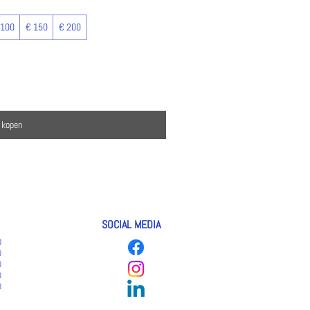
 100
€ 150
€ 200
 kopen
SOCIAL MEDIA
0
0
0
0
0