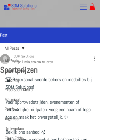
Post
All Posts
SDM Solutions
All Posts
4 apr
1 minuten om te lezen
Sportprijzen
(sports)wear
🏆 Gepersonaliseerde bekers en medailles bij 
Coaching
SDM Solutions!
Expo Sport Media
Materiaal
Voor sportwedstrijden, evenementen of 
Portfolio
persoonlijke mijlpalen: voeg een naam of logo 
toe en maak het onvergetelijk. ✨
Algemeen
Drukwerken
Bekijk ons aanbod 🥇 
Flash Friday
https://www.sdmsolutions.be/sportprijzen