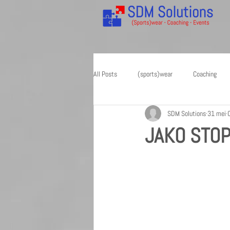
All Posts
(sports)wear
Coaching
SDM Solutions
31 mei
Promotextiel
JAKO STOP