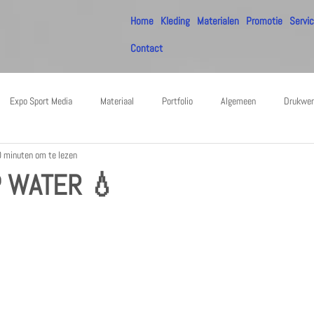
Home
Kleding
Materialen
Promotie
Servi
Contact
Expo Sport Media
Materiaal
Portfolio
Algemeen
Drukwer
0 minuten om te lezen
 WATER 💧