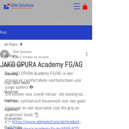
Post
All Posts
SDM Solutions
All Posts
6 jun
1 minuten om te lezen
JAKO OPURA Academy FG/AG
(sports)wear
De JAKO OPURA Academy FG/AG is een 
Coaching
stevige en comfortabele voetbalschoen voor 
Expo Sport Media
jonge spelers ⚽
Materiaal
Ontworpen voor zowel natuur- als kunstgras, 
Portfolio
met een synthetisch bovenwerk voor een goed 
balgevoel en een duurzame zool die grip en 
Algemeen
stabiliteit biedt 👌
Drukwerken
👉 
https://www.sdmsolutions.be/product-
Flash Friday
page/jako-opura-academy-fg-ag-5555-670