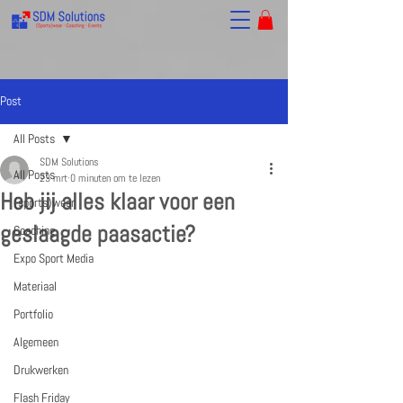
Post
All Posts
SDM Solutions
All Posts
23 mrt
0 minuten om te lezen
Heb jij alles klaar voor een
(sports)wear
geslaagde paasactie?
Coaching
Expo Sport Media
Materiaal
Portfolio
Algemeen
Drukwerken
Flash Friday