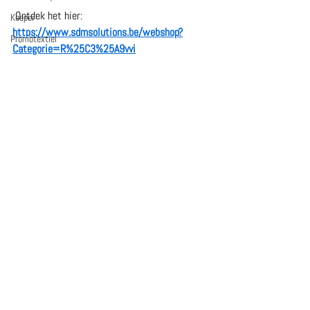
 Ontdek het hier: 
Keeper
https://www.sdmsolutions.be/webshop?
Promotextiel
Categorie=R%25C3%25A9vvi