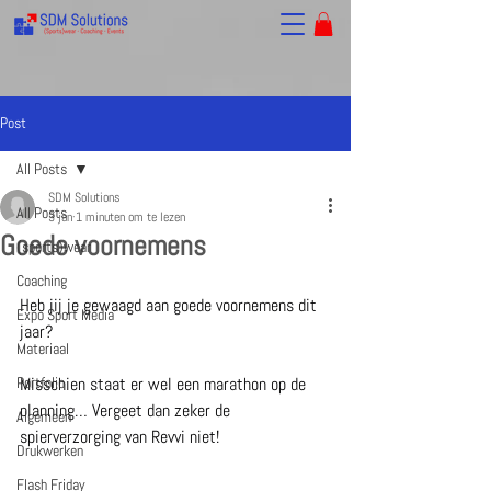
Post
All Posts
SDM Solutions
All Posts
3 jan
1 minuten om te lezen
Goede voornemens
(sports)wear
Coaching
Heb jij je gewaagd aan goede voornemens dit 
Expo Sport Media
jaar? 
Materiaal
Portfolio
Misschien staat er wel een marathon op de 
planning… Vergeet dan zeker de 
Algemeen
spierverzorging van Revvi niet! 
Drukwerken
Flash Friday