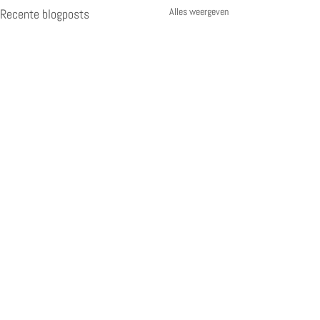
Alles weergeven
Recente blogposts
ONZE GEGEVENS
LINKS
OPENINGSUREN
Website disclaimer & privacy
SDM Solutions BV
Hoogstraat 3P 002
Algemene voorwaarden