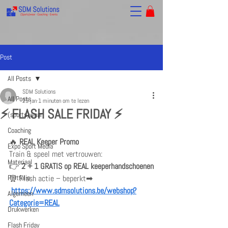
Post
All Posts
SDM Solutions
All Posts
29 jan
1 minuten om te lezen
⚡ FLASH SALE FRIDAY ⚡
(sports)wear
Coaching
🔥 
REAL Keeper Promo
Expo Sport Media
Train & speel met vertrouwen:
Materiaal
👉 
2 + 1 GRATIS op REAL keeperhandschoenen
Portfolio
⏰ Flash actie – beperkt➡ 
https://www.sdmsolutions.be/webshop?
Algemeen
Categorie=REAL
Drukwerken
Flash Friday