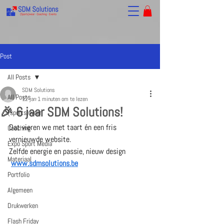
Post
All Posts
SDM Solutions
All Posts
12 jan
1 minuten om te lezen
🎉 6 jaar SDM Solutions!
(sports)wear
Dat vieren we met taart én een fris 
Coaching
vernieuwde website.
Expo Sport Media
Zelfde energie en passie, nieuw design 
Materiaal
www.sdmsolutions.be
Portfolio
Algemeen
Drukwerken
Flash Friday