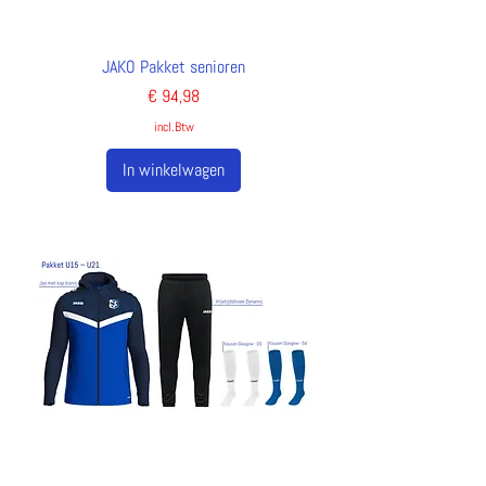
JAKO Pakket senioren
Prijs
€ 94,98
incl.Btw
In winkelwagen