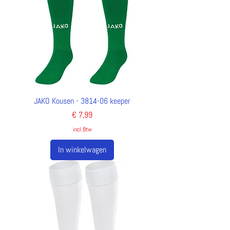
JAKO Kousen - 3814-06 keeper
Prijs
€ 7,99
incl.Btw
In winkelwagen