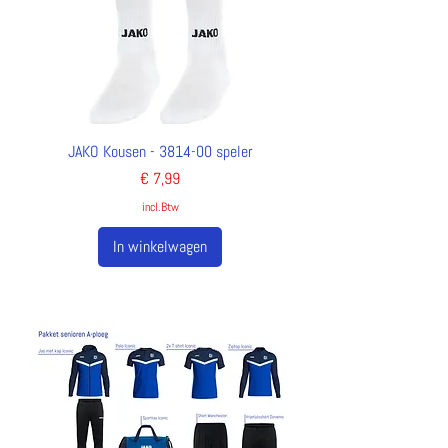
JAKO Kousen - 3814-00 speler
Prijs
€ 7,99
incl.Btw
In winkelwagen