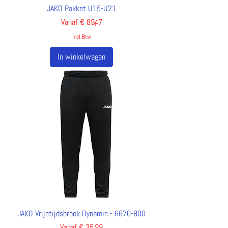
JAKO Pakket U15-U21
Verkoopprijs
Vanaf
€ 89,47
incl.Btw
In winkelwagen
JAKO Vrijetijdsbroek Dynamic - 6670-800
Verkoopprijs
Vanaf
€ 35,99