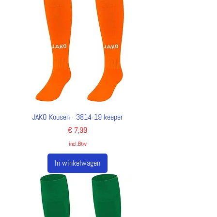
JAKO Kousen - 3814-19 keeper
Prijs
€ 7,99
incl.Btw
In winkelwagen