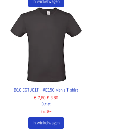
In winkelwagen
B&C CGTU01T - #E150 Men's T-shirt
Normale prijs
Verkoopprijs
€ 7,60
€ 3,80
Outlet
incl.Btw
In winkelwagen