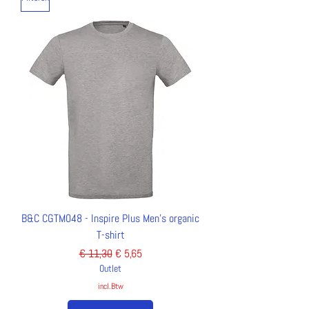
B&C CGTM048 - Inspire Plus Men's organic
T-shirt
Normale prijs
Verkoopprijs
€ 11,30
€ 5,65
Outlet
incl.Btw