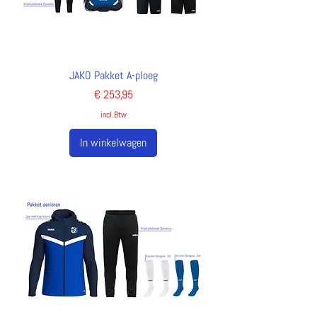
JAKO Pakket A-ploeg
Prijs
€ 253,95
incl.Btw
In winkelwagen