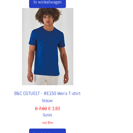
In winkelwagen
B&C CGTU01T - #E150 Men's T-shirt
blauw
Normale prijs
Verkoopprijs
€ 7,60
€ 3,80
Outlet
incl.Btw