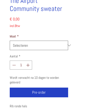
The Airport
Community sweater
Prijs
€ 0,00
incl.Btw
Maat
*
Aantal
*
Wordt verwacht na 10 dagen te worden
geleverd
Pre-order
Rib ronde hals